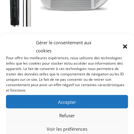
Séries de 7 fers Fers MALTBY TS1 IM
Gérer le consentement aux
forgés – Shafts en Acier True Temper –
cookies
Grip Super Stroke 2.0
Pour offrir les meilleures expériences, nous utilisons des technologies
telles que les cookies pour stocker et/ou accéder aux informations des
Clubs de golf sur mesure :
appareils. Le fait de consentir à ces technologies nous permettra de
traiter des données telles que le comportement de navigation ou les ID
uniques sur ce site. Le fait de ne pas consentir ou de retirer son
Série de 7 Fers 5, 6, 7, 8, 9, PW, GW
consentement peut avoir un effet négatif sur certaines caractéristiques
et fonctions.
1435,00 €
Accepter
Refuser
ACHETEZ
Voir les préférences