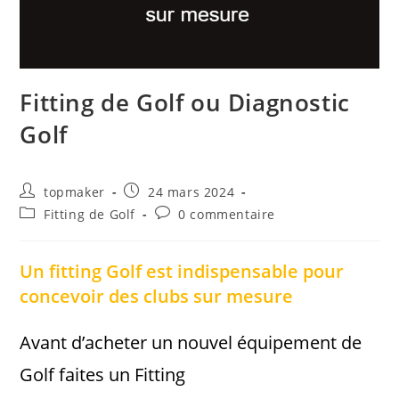
Fitting de Golf ou Diagnostic
Golf
Auteur/autrice
Publication
topmaker
24 mars 2024
de
publiée :
Post
Commentaires
Fitting de Golf
0 commentaire
la
category:
de
publication :
la
publication :
Un fitting Golf est indispensable pour
concevoir des clubs sur mesure
Avant d’acheter un nouvel équipement de
Golf faites un Fitting