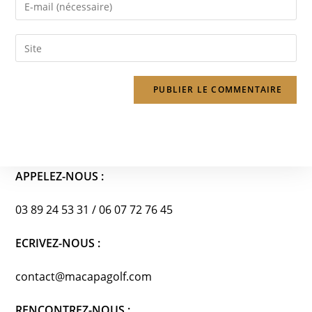
Enter
or
your
username
email
Saisir
to
address
l’URL
comment
to
de
comment
votre
site
(facultatif)
APPELEZ-NOUS :
03 89 24 53 31 / 06 07 72 76 45
ECRIVEZ-NOUS :
contact@macapagolf.com
RENCONTREZ-NOUS :