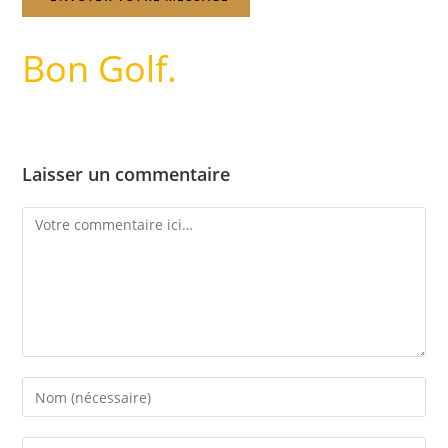
Bon Golf.
Laisser un commentaire
Comment
Enter
your
name